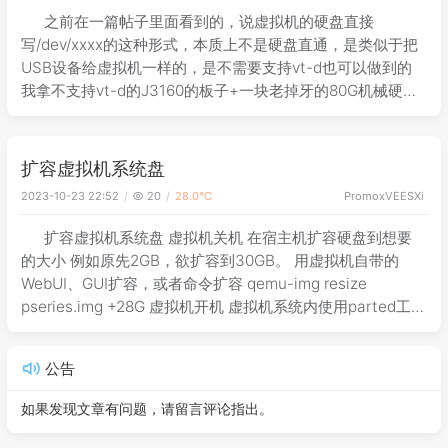
之前在一篇帖子里面看到的，说虚拟机的硬盘直接
写/dev/xxxx的这种形式，本质上不是硬盘直通，是类似于把
USB设备给虚拟机一样的，是不需要支持vt-d也可以做到的
我拿不支持vt-d的J3160的板子+一块老掉牙的80G机械硬盘
试了一下，果然如此。。。 看不到Smart信息和温度，不知
道是不是这个
扩容虚拟机系统盘
2023-10-23 22:52
20
28.0℃
PromoxVE
ESXi
扩容虚拟机系统盘 虚拟机关机 在宿主机扩容硬盘到想要
的大小 例如原先2GB，欲扩容到30GB。 用虚拟机自带的
WebUI、GUI扩容，或者命令扩容 qemu-img resize
pseries.img +28G 虚拟机开机 虚拟机系统内使用parted工具
扩容分区 #安装parted工具 如果更新
公告
如果发现文章有问题，请留言评论指出。