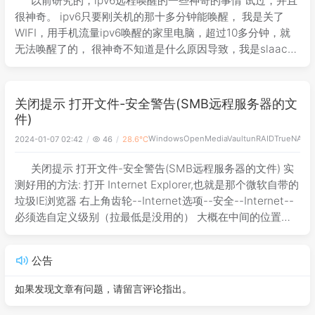
以前研究的，ipv6远程唤醒的一些神奇的事情 试过，并且
很神奇。 ipv6只要刚关机的那十多分钟能唤醒， 我是关了
WIFI，用手机流量ipv6唤醒的家里电脑，超过10多分钟，就
无法唤醒了的， 很神奇不知道是什么原因导致，我是slaac
的，ipv6后缀是固定的，十多分钟前缀也没变，但就是唤醒不
了了 所
关闭提示 打开文件-安全警告(SMB远程服务器的文
件)
Windows
OpenMediaVault
unRAID
TrueNAS
U
2024-01-07 02:42
46
28.6℃
关闭提示 打开文件-安全警告(SMB远程服务器的文件) 实
测好用的方法: 打开 Internet Explorer,也就是那个微软自带的
垃圾IE浏览器 右上角齿轮--Internet选项--安全--Internet--
必须选自定义级别（拉最低是没用的） 大概在中间的位置，
找到 加载应用程序和不安全文
公告
如果发现文章有问题，请留言评论指出。