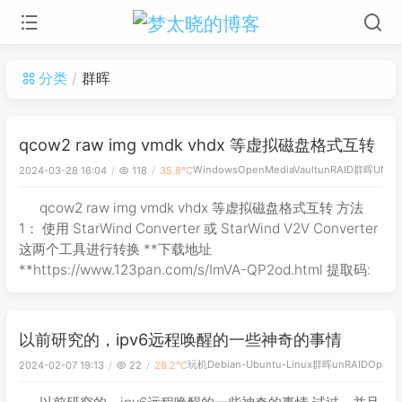
分类
群晖
qcow2 raw img vmdk vhdx 等虚拟磁盘格式互转
Windows
OpenMediaVault
unRAID
群晖
UNAS
2024-03-28 16:04
118
35.8℃
qcow2 raw img vmdk vhdx 等虚拟磁盘格式互转 方法
1： 使用 StarWind Converter 或 StarWind V2V Converter
这两个工具进行转换 **下载地址
**https://www.123pan.com/s/ImVA-QP2od.html 提取码:
以前研究的，ipv6远程唤醒的一些神奇的事情
玩机
Debian-Ubuntu-Linux
群晖
unRAID
OpenM
2024-02-07 19:13
22
28.2℃