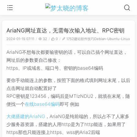
AriaNG网址直达，无需每次输入地址、RPC密钥
建站
软件技巧
Debian-Ubuntu-Linux
2024-01-15 07:11
32
0
1752
AriaNG不想每次都要输密钥的话，可以自己搞个网址直达，
网址后的参数要自己修改：
https、IP或域名、端口号、密钥的base64编码
要你手动能连上的参数，按照下面的格式填到网址末尾，以后
点击网址就自动配置好了
RPC密钥是123456，编码后是MTIzNDU2，就填在末尾，随
便找一个
在线base64编码
即可 例如
大佬搭建的AriaNG
，AriaNG是纯前端的，所以占不了人家多
少服务器资源，搭建的人用http是为了http能连，如果用了
https那也只能连接上https、wss的Aria2后端