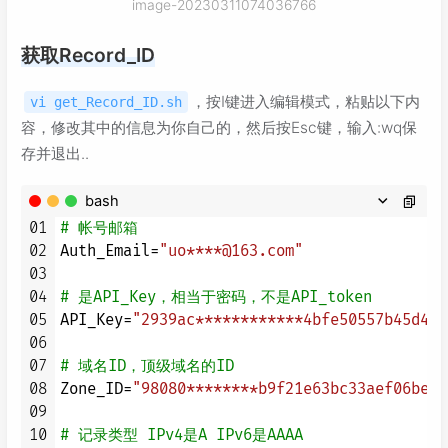
image-20230311074036766
获取Record_ID
，按I键进入编辑模式，粘贴以下内
vi get_Record_ID.sh
容，修改其中的信息为你自己的，然后按Esc键，输入:wq保
存并退出..
bash
01
# 帐号邮箱
02
Auth_Email=
"uo****@163.com"
03
04
# 是API_Key，相当于密码，不是API_token
05
API_Key=
"2939ac************4bfe50557b45d421
06
07
# 域名ID，顶级域名的ID
08
Zone_ID=
"98080********b9f21e63bc33aef06be"
09
10
# 记录类型 IPv4是A IPv6是AAAA