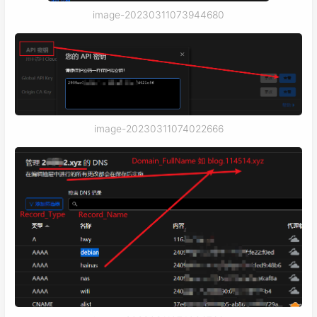
image-20230311073944680
image-20230311074022666