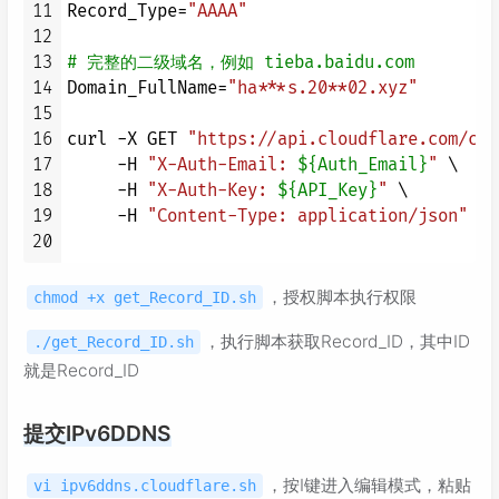
11
Record_Type=
"AAAA"
12
13
# 完整的二级域名，例如 tieba.baidu.com
14
Domain_FullName=
"ha***s.20**02.xyz"
15
16
curl -X GET 
"https://api.cloudflare.com/cli
17
     -H 
"X-Auth-Email: 
${Auth_Email}
"
 \

18
     -H 
"X-Auth-Key: 
${API_Key}
"
 \

19
     -H 
"Content-Type: application/json"
20
，授权脚本执行权限
chmod +x get_Record_ID.sh
，执行脚本获取Record_ID，其中ID
./get_Record_ID.sh
就是Record_ID
提交IPv6DDNS
，按I键进入编辑模式，粘贴
vi ipv6ddns.cloudflare.sh