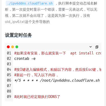
16
# 记录的名称，不带顶级域名 例如 blog
，执行脚本提交动态域名解
./ipv6ddns.cloudflare.sh
17
Record_Name=
"ha***s"
析，第一次提交时显示一个错误，需要一元表达式，可以无
18
视，第二次就不会出现了，这是因为第一次执行，没有
19
# 实际的IPv6公网
old_ipv6.txt这个文件导致的
20
old_IPv6=`
cat
 old_ipv6.txt`

21
IPv6=`curl 6.ipw.cn`

设置定时任务
22
23
24
25
01
#如果没有安装，那么就安装一下  apt install c
26
echo
"当前时间： "
`
date
"+%F %T"
02
crontab -e

27
echo
"Auth_Email： "
${Auth_Email}
03
28
echo
"API_Key： "
${API_Key}
04
#按I键进入编辑模式，粘贴以下内容，然后按Esc键，输入
29
echo
"Zone_ID： "
${Zone_ID}
05
#新起一行，写入以下内容，
30
echo
"Record_Type： "
${Record_Type}
06
*/5 *
* *
* /root/ipv6ddns.cloudflare.
31
echo
"Record_ID： "
${Record_ID}
07
32
echo
"Record_Name： "
${Record_Name}
08
33
echo
"上次的IPv6公网： "
${old_IPv6}
09
#此时就已经定期执行DDNS了
34
echo
"当前的IPv6公网： "
${IPv6}