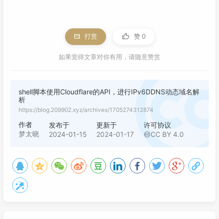
35
36
update_Record
(){

37
	curl -s -X PUT 
"https://api.cloudfl
38
}

打赏
赞
0
39
40
如果觉得文章对你有用，请随意赞赏
41
if
 [ 
${IPv6}
 = 
${old_IPv6}
 ]; 
then
42
echo
"IPv6和上次相同，不提交"
43
#如果需要每次都强制提交，那么取消下面这行
shell脚本使用Cloudflare的API，进行IPv6DDNS动态域名解
析
44
#`update_Record`
https://blog.209902.xyz/archives/1705274312874
45
else
46
echo
"IPv6和上次不同，需要提交"
作者
发布于
更新于
许可协议
梦太晓
2024-01-15
2024-01-17
CC BY 4.0
47
48
fi
49
50
51
#最后要把当前的IPv6记录到文件，供下次对比
52
echo
${IPv6}
 >  old_ipv6.txt

53
54
#把每次的IPv6都记录下来，供查询多久变动一次IPv6