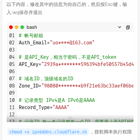
以下内容，修改其中的信息为你自己的，然后按Esc键，输
入:wq保存并退出
bash
01
# 帐号邮箱
02
Auth_Email=
"uo****@163.com"
03
04
# 是API_Key，相当于密码，不是API_token
05
API_Key=
"2939a********596394bfe50557b45d421
06
07
# 域名ID，顶级域名的ID
08
Zone_ID=
"98080********b9f21e63bc33aef06be"
09
10
# 记录类型 IPv4是A IPv6是AAAA
11
Record_Type=
"AAAA"
12
13
# 记录ID 每一条记录都有一个ID，需要用上面API获取
14
Record_ID=
"08f24********097e467f478e038aca6
，授权脚本执行权限
chmod +x ipv6ddns.cloudflare.sh
15