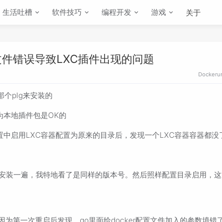
生活吐槽
软件技巧
编程开发
游戏
关于
配置文件错误导致LXC插件出现的问题
Docker
u
误那个plg来安装的
为本地插件包是OK的
置中启用LXC容器配置为原来的目录后，发现一个LXC容器容器都没
里面安装一遍，我特地看了是同样的版本号。然后照样配置目录启用，
因为第一次重启后发现，go里面给docker配置文件加入的参数填错