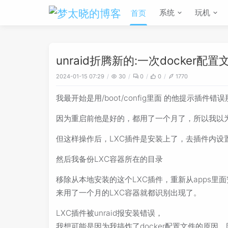
系统
玩机
首页
unraid折腾新的:一次docker
2024-01-15 07:29
30
0
0
1770
我最开始是用/boot/config里面 的他提示插件错
因为重启前他是好的，都用了一个月了，所以我以
但这样操作后，LXC插件是安装上了，去插件内设
然后我备份LXC容器所在的目录
移除从本地安装的这个LXC插件，重新从apps
来用了一个月的LXC容器就都识别出现了。
LXC插件被unraid报安装错误，
我想可能是因为我搞炸了docker配置文件的原因，