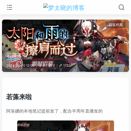
蔚蓝档案
若藻来啦
2024-01-20 12:09
9
0
1732
若藻来啦
阿洛娜的本地笔记提前发了，配合半周年直播发的