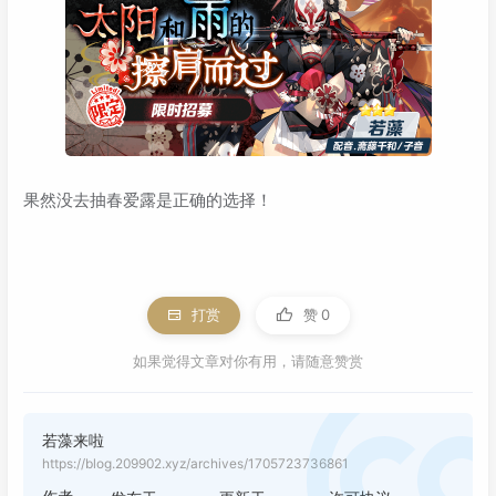
果然没去抽春爱露是正确的选择！
打赏
赞
0
如果觉得文章对你有用，请随意赞赏
若藻来啦
https://blog.209902.xyz/archives/1705723736861