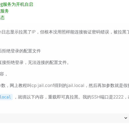
log服务为开机自启
g服务
状态
ban日志显示拉黑了IP，但根本没用照样能连接验证密码错误，被拉黑
后拒绝登录的配置文件
次数，直接拒绝登录，无法连接的配置文件。
些内容，
的参数，网上教程叫cp jail.conf得到的jail.local，然后再加参数就是
，就填以下内容，重载即可真拉黑。我的SSH端口是2222，
local