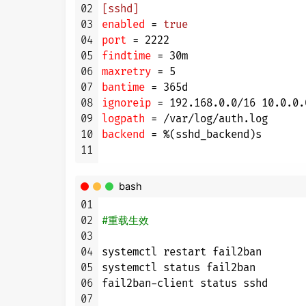
02
[sshd]
03
enabled
 = 
true
04
port
 = 
2222
05
findtime
 = 
30
06
maxretry
 = 
5
07
bantime
 = 
365
08
ignoreip
 = 
192.168
.
0.0
/
16
10.0
.
0.
09
logpath
10
backend
 = %(sshd_backend)s

11
bash
01
02
#重载生效
03
04
systemctl restart fail2ban

05
systemctl status fail2ban

06
fail2ban-client status sshd

07