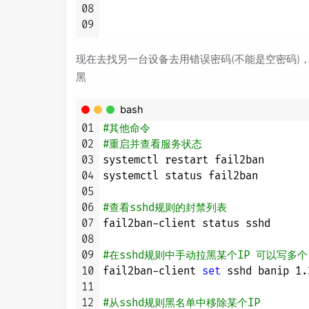
08
09
现在去找另一台设备去用错误密码(不能是空密码)
黑
bash
01
#其他命令
02
#重启并查看服务状态
03
systemctl restart fail2ban

04
systemctl status fail2ban

05
06
#查看sshd规则的封禁列表
07
fail2ban-client status sshd

08
09
#在sshd规则中手动拉黑某个IP 可以写多
10
fail2ban-client 
set
 sshd banip 1.
11
12
#从sshd规则黑名单中移除某个IP