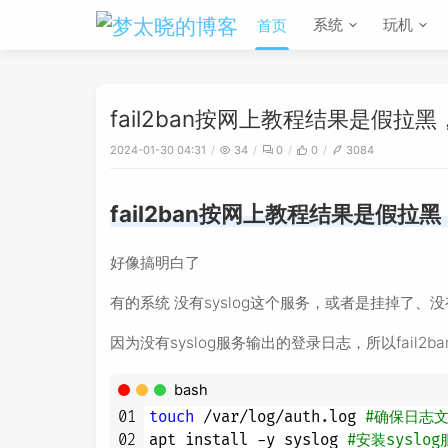
系统
玩机
首页
fail2ban按网上教程结果是假
2024-01-30 04:31
34
0
0
3084
fail2ban按网上教程结果是假
好像搞明白了
有的系统 没有syslog这个服务，或者是挂掉了
因为没有syslog服务输出的登录日志，所以fail2
bash
01
touch
 /var/log/auth.log 
#确保日志
02
apt install -y syslog 
#安装syslog