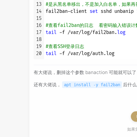
13
#是从黑名单移出，不是加入白名单，如果再
14
fail2ban-client 
set
 sshd unbanip 
15
16
#查看fail2ban的日志  看密码输入错误计
17
tail
 -f /var/log/fail2ban.
log
18
19
#查看SSH登录日志
20
tail
有大佬说，删掉这个参数 banaction 可能就可
还有大佬说，
后什么
apt install -y fail2ban
如果