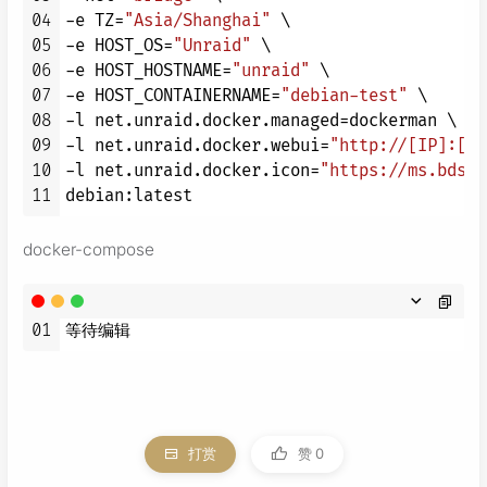
04
-e TZ=
"Asia/Shanghai"
 \

05
-e HOST_OS=
"Unraid"
 \

06
-e HOST_HOSTNAME=
"unraid"
 \

07
-e HOST_CONTAINERNAME=
"debian-test"
 \

08
-l net.unraid.docker.managed=dockerman \

09
-l net.unraid.docker.webui=
"http://[IP]:[PO
10
-l net.unraid.docker.icon=
"https://ms.bdsta
11
docker-compose
01
打赏
赞
0