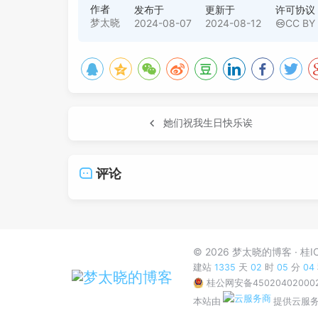
作者
发布于
更新于
许可协议
梦太晓
2024-08-07
2024-08-12
CC BY 
她们祝我生日快乐诶
评论
© 2026 梦太晓的博客
桂I
建站
1335
天
02
时
05
分
05
桂公网安备45020402000
本站由
提供云服