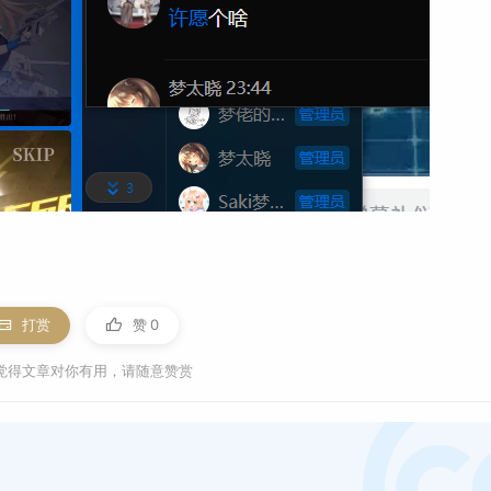
打赏
赞
0
觉得文章对你有用，请随意赞赏