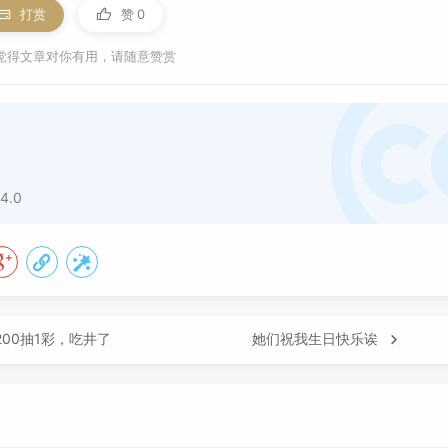
打赏
赞
0
觉得文章对你有用，请随意赞赏
4.0
00抽1彩，吃井了
她们祝我生日快乐诶