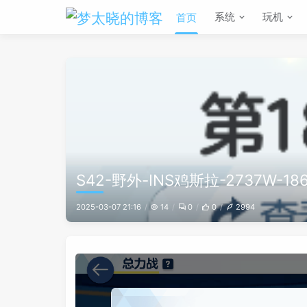
系统
玩机
首页
S42-野外-INS鸡斯拉-2737W-18
2025-03-07 21:16
14
0
0
2994