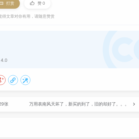
打赏
赞
0
觉得文章对你有用，请随意赞赏
 4.0
29张
万用表南风天坏了，新买的到了，旧的却好了。。。