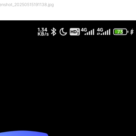
enshot_20250515191138.jpg