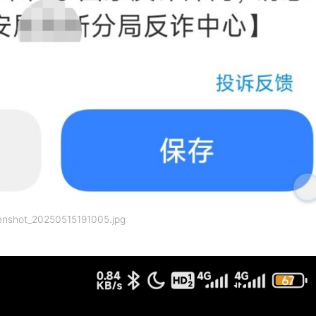
enshot_20250515191005.jpg