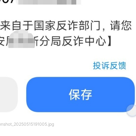
enshot_20250515191005.jpg