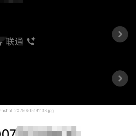
enshot_20250515191138.jpg