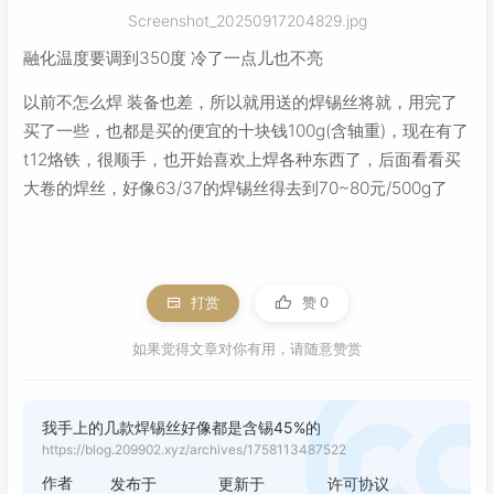
Screenshot_20250917204829.jpg
融化温度要调到350度 冷了一点儿也不亮
以前不怎么焊 装备也差，所以就用送的焊锡丝将就，用完了
买了一些，也都是买的便宜的十块钱100g(含轴重)，现在有了
t12烙铁，很顺手，也开始喜欢上焊各种东西了，后面看看买
大卷的焊丝，好像63/37的焊锡丝得去到70~80元/500g了
打赏
赞
0
如果觉得文章对你有用，请随意赞赏
我手上的几款焊锡丝好像都是含锡45%的
https://blog.209902.xyz/archives/1758113487522
作者
发布于
更新于
许可协议