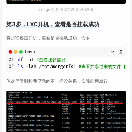
image-20240511200549206
第3步，LXC开机，查看是否挂载成功
将LXC容器开机，查看是否挂载成功，命令
bash
01
df
 -hT 
#查看挂载信息
02
ls
 -lah /mnt/mergerfs1 
#查看共享过来的文件目录
你这里类型和我显示的不一样没关系，实际能用就行