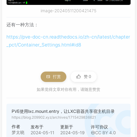
image-20240511200421475
还有一种方法：
https://pve-doc-cn.readthedocs.io/zh-cn/latest/chapter
_pct/Container_Settings.html#id8
打赏
赞
0
如果觉得文章对你有用，请随意赞赏
PVE使用lxc.mount.entry，让LXC容器共享宿主机目录
https://blog.209902.xyz/archives/1715429836621
作者
发布于
更新于
许可协议
梦太晓
2024-05-11
2024-05-19
CC BY 4.0