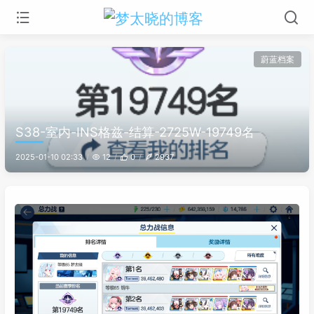
蔚蓝档案
S38-室内-INS格兹-结算-2725W-19749名
2025-01-10 02:33
12
0
2937