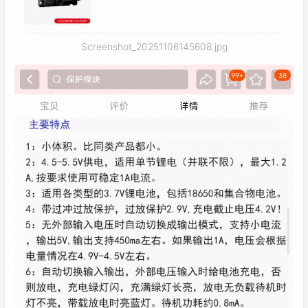
Screenshot_20251106145608.jpg