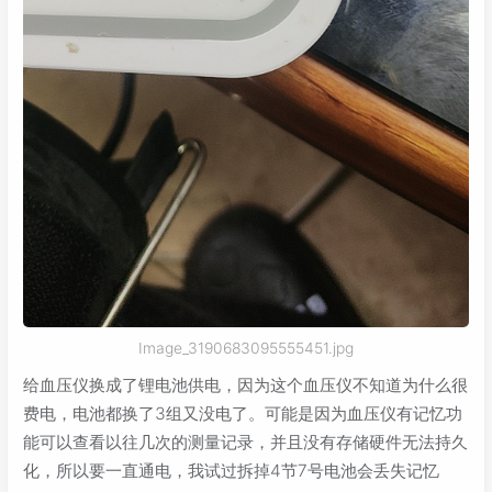
Image_3190683095555451.jpg
给血压仪换成了锂电池供电，因为这个血压仪不知道为什么很
费电，电池都换了3组又没电了。可能是因为血压仪有记忆功
能可以查看以往几次的测量记录，并且没有存储硬件无法持久
化，所以要一直通电，我试过拆掉4节7号电池会丢失记忆