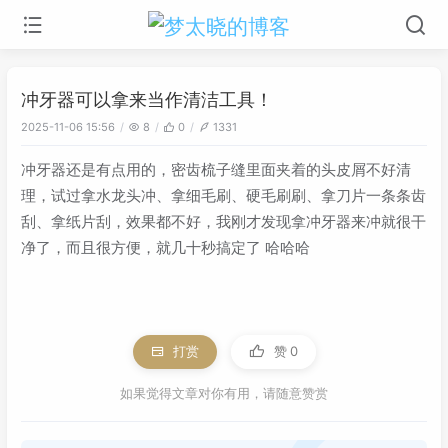
冲牙器可以拿来当作清洁工具！
2025-11-06 15:56
8
0
1331
冲牙器还是有点用的，密齿梳子缝里面夹着的头皮屑不好清
理，试过拿水龙头冲、拿细毛刷、硬毛刷刷、拿刀片一条条齿
刮、拿纸片刮，效果都不好，我刚才发现拿冲牙器来冲就很干
净了，而且很方便，就几十秒搞定了 哈哈哈
打赏
赞
0
如果觉得文章对你有用，请随意赞赏