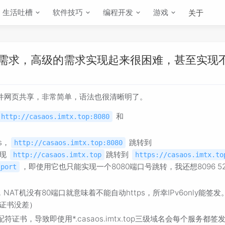
生活吐槽
软件技巧
编程开发
游戏
关于
的需求，高级的需求实现起来很困难，甚至实现
文件网页共享，非常简单，语法也很清晰明了。
和
http://casaos.imtx.top:8080
s，
跳转到
http://casaos.imtx.top:8080
实现
跳转到
http://casaos.imtx.top
https://casaos.imtx.to
，即使用它也只能实现一个8080端口号跳转，我还想8096 52
_port
NAT机没有80端口就意味着不能自动https，所幸IPv6only能签发
发证书没差）
证书，导致即使用*.casaos.imtx.top三级域名会每个服务都签