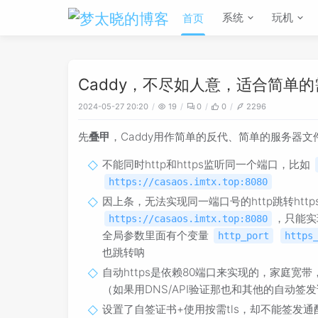
系统
玩机
首页
Caddy，不尽如人意，适合简单
2024-05-27 20:20
19
0
0
2296
先
叠甲
，Caddy用作简单的反代、简单的服务器
不能同时http和https监听同一个端口，比如
https://casaos.imtx.top:8080
因上条，无法实现同一端口号的http跳转http
，只能
https://casaos.imtx.top:8080
全局参数里面有个变量
http_port
https
也跳转呐
自动https是依赖80端口来实现的，家庭宽带，
（如果用DNS/API验证那也和其他的自动签
设置了自签证书+使用按需tls，却不能签发通配符