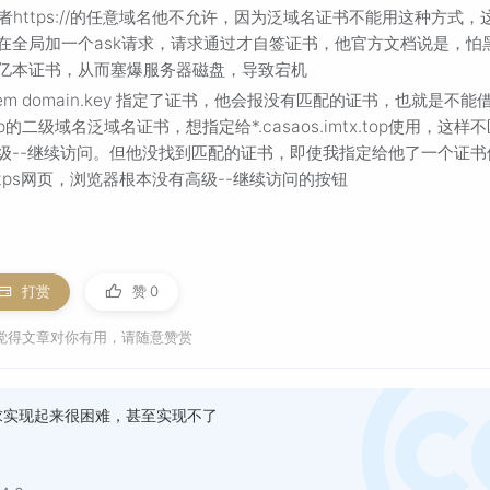
p 或者https://的任意域名他不允许，因为泛域名证书不能用这种方式，
在全局加一个ask请求，请求通过才自签证书，他官方文档说是，怕
亿本证书，从而塞爆服务器磁盘，导致宕机
pem domain.key 指定了证书，他会报没有匹配的证书，也就是不能
p的二级域名泛域名证书，想指定给*.casaos.imtx.top使用，这样
级--继续访问。但他没找到匹配的证书，即使我指定给他了一个证书
tps网页，浏览器根本没有高级--继续访问的按钮
打赏
赞
0
觉得文章对你有用，请随意赞赏
求实现起来很困难，甚至实现不了