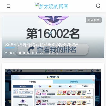
蔚蓝档案
S66-INS野外格武拉-16002名-2752W
2026-06-20 03:05
4
0
2937