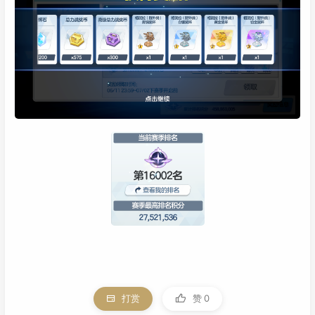
打赏
赞
0